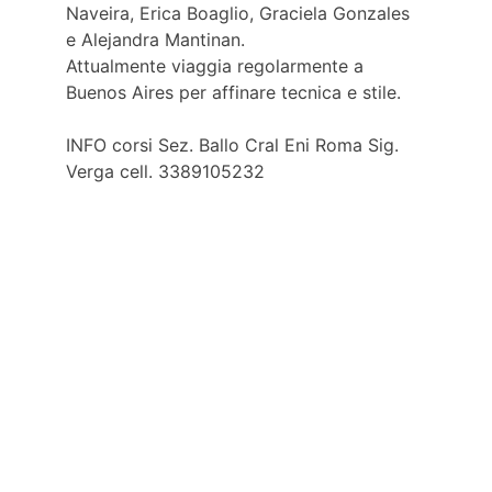
Naveira, Erica Boaglio, Graciela Gonzales 
e Alejandra Mantinan.
Attualmente viaggia regolarmente a 
Buenos Aires per affinare tecnica e stile.
INFO corsi Sez. Ballo Cral Eni Roma Sig. 
Verga cell. 3389105232
Contatti
Responsabile della Struttura di Segreteria
Fabrizio Balestra
tel. 06-59886509
e-mail: 
fabrizio.balestra@external.eni.com
© 2025 CRAL ENI ROMA P.IVA 